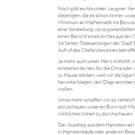
Noch gibt es Abwinker, Leugner, Ve
diejenigen, die es schon immer wuss
Minimum an Mathematik ins Bewussts
eine Vorstellung von exponentielle
einen Bericht eines Arztes aus den S
14 Seiten Todesanzeigen der Stadt 
Aufruf des Chefarztes eines betroff
Je mehr auch unser Herz mitfühlt, w
einstehen lernen, für die Oma oder
zu Hause bleiben, weil wir die loga
herunterbiegen, den Diagrammber
wollen.
Umso mehr schaffen wir es vielleich
anzuschauen, unseren Burn-out-Mod
wirkliches Unheil zu durchschauen.
Der Ausstieg aus dem Hamsterrad m
in Hamsterkäufe oder anderen Besch