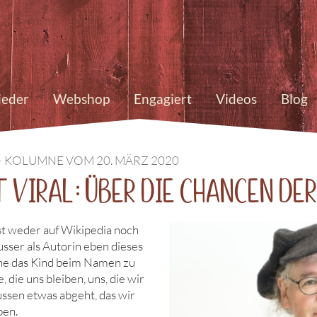
ieder
Webshop
Engagiert
Videos
Blog
 KOLUMNE VOM 20. MÄRZ 2020
t viral: Über die Chancen de
ist weder auf Wikipedia noch
usser als Autorin eben dieses
ne das Kind beim Namen zu
die uns bleiben, uns, die wir
ussen etwas abgeht, das wir
ben.