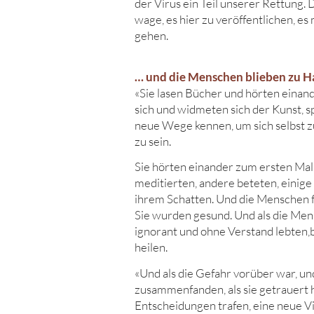
der Virus ein Teil unserer Rettung. 
wage, es hier zu veröffentlichen, es
gehen.
… und die Menschen blieben zu H
«Sie lasen Bücher und hörten einand
sich und widmeten sich der Kunst, s
neue Wege kennen, um sich selbst zu
zu sein.
Sie hörten einander zum ersten Mal
meditierten, andere beteten, einig
ihrem Schatten. Und die Menschen f
Sie wurden gesund. Und als die Men
ignorant und ohne Verstand lebten,
heilen.
«Und als die Gefahr vorüber war, u
zusammenfanden, als sie getrauert 
Entscheidungen trafen, eine neue V