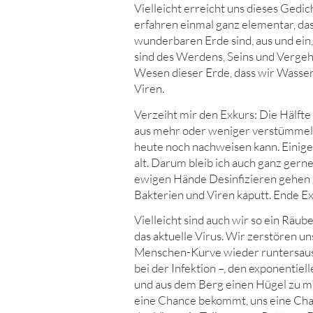
Vielleicht erreicht uns dieses Gedi
erfahren einmal ganz elementar, dass
wunderbaren Erde sind, aus und ein, 
sind des Werdens, Seins und Vergeh
Wesen dieser Erde, dass wir Wasser,
Viren.
Verzeiht mir den Exkurs: Die Hälft
aus mehr oder weniger verstümmel
heute noch nachweisen kann. Einige
alt. Darum bleib ich auch ganz gern
ewigen Hände Desinfizieren gehen g
Bakterien und Viren kaputt. Ende Ex
Vielleicht sind auch wir so ein Räu
das aktuelle Virus. Wir zerstören uns
Menschen-Kurve wieder runtersaust
bei der Infektion –, den exponentie
und aus dem Berg einen Hügel zu m
eine Chance bekommt, uns eine Ch