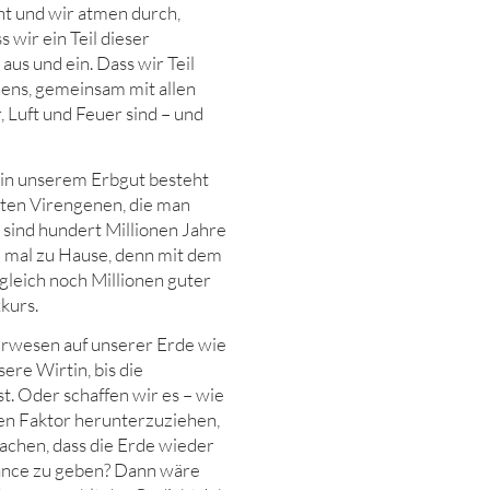
cht und wir atmen durch,
 wir ein Teil dieser
aus und ein. Dass wir Teil
ens, gemeinsam mit allen
 Luft und Feuer sind – und
e in unserem Erbgut besteht
ten Virengenen, die man
 sind hundert Millionen Jahre
e mal zu Hause, denn mit dem
leich noch Millionen guter
kurs.
berwesen auf unserer Erde wie
ere Wirtin, bis die
. Oder schaffen wir es – wie
llen Faktor herunterzuziehen,
achen, dass die Erde wieder
ance zu geben? Dann wäre