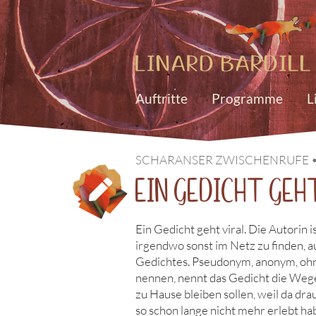
Auftritte
Programme
L
SCHARANSER ZWISCHENRUFE •
Ein Gedicht geh
Ein Gedicht geht viral. Die Autorin 
irgendwo sonst im Netz zu finden, a
Gedichtes. Pseudonym, anonym, oh
nennen, nennt das Gedicht die Wege, 
zu Hause bleiben sollen, weil da dra
so schon lange nicht mehr erlebt ha