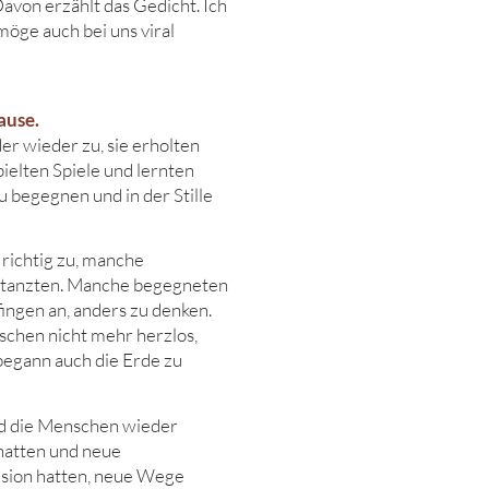
Davon erzählt das Gedicht. Ich
 möge auch bei uns viral
ause.
er wieder zu, sie erholten
pielten Spiele und lernten
 begegnen und in der Stille
 richtig zu, manche
e tanzten. Manche begegneten
ingen an, anders zu denken.
schen nicht mehr herzlos,
begann auch die Erde zu
nd die Menschen wieder
hatten und neue
ision hatten, neue Wege