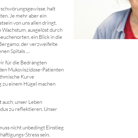
rschwörungsgewisse, halt
ten. Je mehr aber ein
ein von uns allen dringt,
m Wachstum, ausgelöst durch
euchenorten, ein Blick in die
Bergamo, der verzweifelte
enen Spitals …
ir für die Bedrängten
 den Mukoviszidose-Patienten
rithmische Kurve
g zu einem Hügel machen
t auch, unser Leben
us zu reflektieren. Unser
uss nicht unbedingt Einstieg
äftigungs-Stress sein.