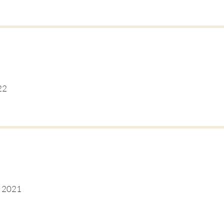
22
r 2021