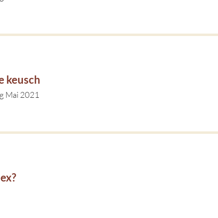
e keusch
ag Mai 2021
Sex?