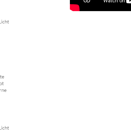
Licht
te
ot
erne
Licht