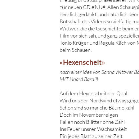
zur neuen CD #NU#. Allen Schauspi
herzlich gedankt, und natürlich dem
Botschaft des Videos so vielfältig 
Wittwer, die die Geschichte beim er
Film vor sich sah, und ganz speziel
Tonio Krüger und Regula Käch von 
beim Schauen.
«Hexenscheit»
nach einer Idee von Sanna Wittwer Ba
M/T Linard Bardill
Auf dem Hexenscheit der Qual
Wird uns der Nordwind etwas geig
Schon sind so manche Bäume kahl
Doch im Novemberreigen
Fallen noch Blätter ohne Zahl
Ins Feuer unsrer Wachsamkeit
Ein jedes Blatt zu seiner Zeit