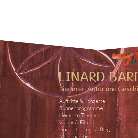
Liederer, Autor und Gesch
Auftritte & Konzerte
Bühnenprogramme
Lieder zu Themen
Videos & Filme
Linard Kolumne & Blog
Medienarchiv