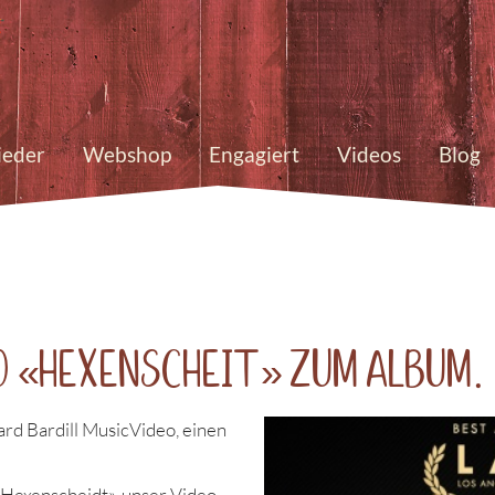
ieder
Webshop
Engagiert
Videos
Blog
o «Hexenscheit» zum Album.
ard Bardill MusicVideo, einen
«Hexenscheidt», unser Video