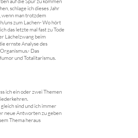
ben auf die Spur zu kommen
hen, schlage ich dieses Jahr
t, wenn man trotzdem
ch/uns zum Lachen- Wo hört
ich das letzte mal fast zu Tode
der Lächelzwang beim
ie ernste Analyse des
 Organismus.- Das
Humor und Totalitarismus.
ss ich ein oder zwei Themen
iederkehren.
 gleich sind und ich immer
er neue Antworten zu geben
diesem Thema heraus