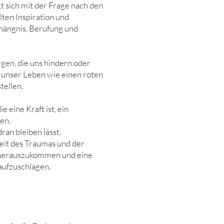
 sich mit der Frage nach den
ten Inspiration und
rhängnis, Berufung und
gen, die uns hindern oder
n unser Leben wie einen roten
ellen.
e eine Kraft ist, ein
en.
ran bleiben lässt.
eit des Traumas und der
g herauszukommen und eine
aufzuschlagen.