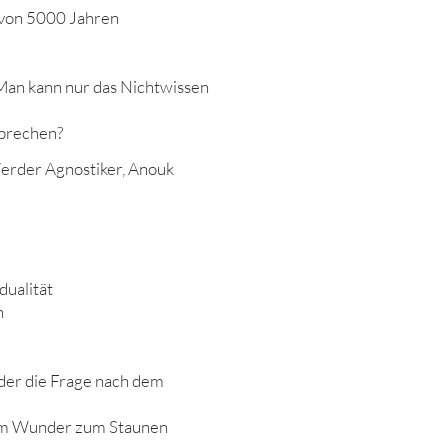
e von 5000 Jahren
 (Man kann nur das Nichtwissen
sprechen?
Werder Agnostiker, Anouk
dualität
n
oder die Frage nach dem
vom Wunder zum Staunen