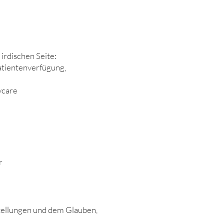
irdischen Seite:
atientenverfügung,
vcare
r
tellungen und dem Glauben,