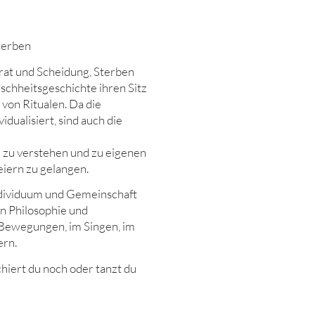
terben
at und Scheidung, Sterben
schheitsgeschichte ihren Sitz
von Ritualen. Da die
dualisiert, sind auch die
e zu verstehen und zu eigenen
iern zu gelangen.
ndividuum und Gemeinschaft
in Philosophie und
 Bewegungen, im Singen, im
ern.
hiert du noch oder tanzt du