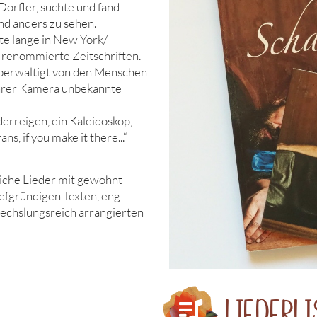
örfler, suchte und fand
und anders zu sehen.
te lange in New York/
 renommierte Zeitschriften.
 überwältigt von den Menschen
ihrer Kamera unbekannte
erreigen, ein Kaleidoskop,
s, if you make it there...“
iche Lieder mit gewohnt
efgründigen Texten, eng
chslungsreich arrangierten
Liederl