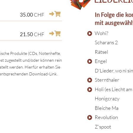
In Folge die k
35.00
CHF
mit ausgewähl
Wohi?
21.50
CHF
Scharans 2
Rätsel
ysische Produkte (CDs, Notenhefte,
ost zugestellt und/oder können rein
Engel
ellt werden. Hierfür erhalten Sie
D'Lieder, wo ni si
m entsprechenden Download-Link.
Sternthaler
Holi (es Liecht am
Honigcrazy
Bleiche Ma
Revolution
Z'spoot