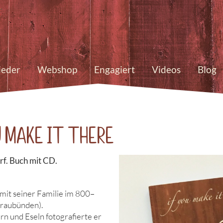
ieder
Webshop
Engagiert
Videos
Blog
u make it there
rf. Buch mit CD.
mit seiner Familie im 800–
raubünden).
n und Eseln fotografierte er